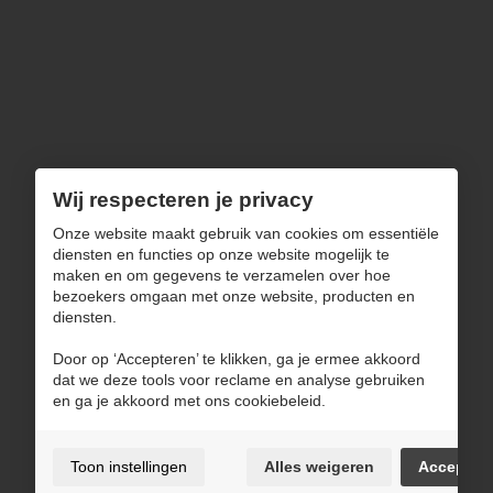
Ons aanbod
Wonen
Zitten
Slapen
Decoratie
Uitverkoop
Wij respecteren je privacy
Navigatie
Onze website maakt gebruik van cookies om essentiële
diensten en functies op onze website mogelijk te
maken en om gegevens te verzamelen over hoe
Over ons
bezoekers omgaan met onze website, producten en
Blog
diensten.
Inspiratie
Door op ‘Accepteren’ te klikken, ga je ermee akkoord
Contact
dat we deze tools voor reclame en analyse gebruiken
en ga je akkoord met ons cookiebeleid.
Gebruiksvoorwaarden & privacybeleid
Toon instellingen
Alles weigeren
Accepter
Cookie policy