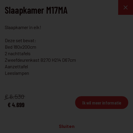
Slaapkamer M17MA
Slaapkamer in eik!
Slaapkamer
Deze set bevat:
Bed 180x200cm
2 nachttafels
Zweefdeurenkast B270 H214 D67cm
SLAAPKAMER
Aanzettafel
Slaapkamer W05BR
Leeslampen
Slaapkamer verkrijgbaar in verschillende combinaties!
Bekijk details
€ 6.530
Ik wil meer informatie
SLAAPKAMER
€ 4.699
Slaapkamer W05LO
Deze slaapkamer is mogelijk in diverse opstellingen en kleuren.
Sluiten
Bekijk details