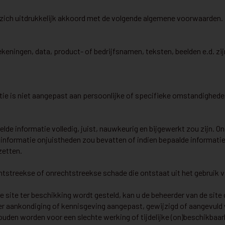
u zich uitdrukkelijk akkoord met de volgende algemene voorwaarden.
ekeningen, data, product- of bedrijfsnamen, teksten, beelden e.d. z
ie is niet aangepast aan persoonlijke of specifieke omstandigheden,
elde informatie volledig, juist, nauwkeurig en bijgewerkt zou zijn.
e informatie onjuistheden zou bevatten of indien bepaalde informatie 
zetten.
tstreekse of onrechtstreekse schade die ontstaat uit het gebruik v
de site ter beschikking wordt gesteld, kan u de beheerder van de site
zonder aankondiging of kennisgeving aangepast, gewijzigd of aangevu
ouden worden voor een slechte werking of tijdelijke (on)beschikbaa