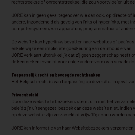
rechtstreekse of onrechtstreekse, die zou voortvloeien uit de
JORE kan in geen geval tegenover wie dan ook, op directe of i
andere, inzonderheid als gevolg van links of hyperlinks, met 
computersysteem, van apparatuur, programmatuur of andere v
De website kan hyperlinks bevatten naar websites of pagina’s 
enkele wijze een impliciete goedkeuring van de inhoud ervan.
JORE verklaart uitdrukkelijk dat zij geen zeggenschap heeft 
de kenmerken ervan of voor enige andere vorm van schade doo
Toepasselijk recht en bevoegde rechtbanken
Het Belgisch recht is van toepassing op deze site. In geval v
Privacybeleid
Door deze website te bezoeken, stemt u in met het verzamelen
beleid zijn uiteengezet, bezoek dan deze website niet. Indie
op deze website zijn verzameld of vrijwillig door u worden aan
JORE kan informatie van haar Websitebezoekers verzamelen, r