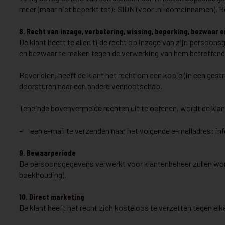
meer (maar niet beperkt tot): SIDN (voor .nl-domeinnamen), 
8. Recht van inzage, verbetering, wissing, beperking, bezwaa
De klant heeft te allen tijde recht op inzage van zijn persoons
en bezwaar te maken tegen de verwerking van hem betreffende p
Bovendien, heeft de klant het recht om een kopie (in een ge
doorsturen naar een andere vennootschap.
Teneinde bovenvermelde rechten uit te oefenen, wordt de kla
– een e-mail te verzenden naar het volgende e-mailadres:
in
9. Bewaarperiode
De persoonsgegevens verwerkt voor klantenbeheer zullen word
boekhouding).
10. Direct marketing
De klant heeft het recht zich kosteloos te verzetten tegen e