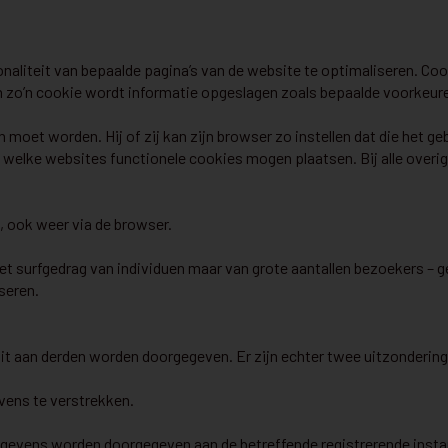
aliteit van bepaalde pagina’s van de website te optimaliseren. Cook
 zo’n cookie wordt informatie opgeslagen zoals bepaalde voorkeur
oet worden. Hij of zij kan zijn browser zo instellen dat die het ge
eld welke websites functionele cookies mogen plaatsen. Bij alle ove
, ook weer via de browser.
t surfgedrag van individuen maar van grote aantallen bezoekers – 
seren.
oit aan derden worden doorgegeven. Er zijn echter twee uitzondering
vens te verstrekken.
evens worden doorgegeven aan de betreffende registrerende instanti