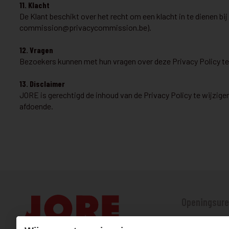
11. Klacht
De Klant beschikt over het recht om een klacht in te dienen 
commission@privacycommission.be
).
12. Vragen
Bezoekers kunnen met hun vragen over deze Privacy Policy ter
13. Disclaimer
JORE is gerechtigd de inhoud van de Privacy Policy te wijzig
afdoende.
Openingsure
Maandag, woen