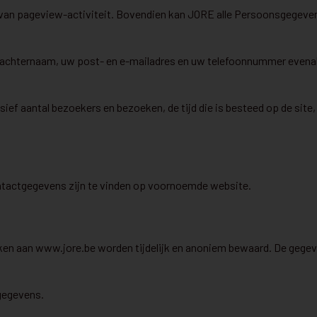
an pageview-activiteit. Bovendien kan JORE alle Persoonsgegevens d
chternaam, uw post- en e-mailadres en uw telefoonnummer evenals 
ef aantal bezoekers en bezoeken, de tijd die is besteed op de site
ntactgegevens zijn te vinden op voornoemde website.
 aan www.jore.be worden tijdelijk en anoniem bewaard. De gegevens
gegevens.