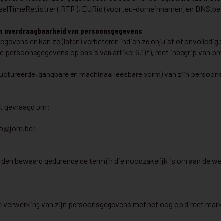
RealTimeRegistrer ( RTR ), EURid (voor .eu-domeinnamen) en DNS.b
r en overdraagbaarheid van persoonsgegevens
gegevens en kan ze (laten) verbeteren indien ze onjuist of onvolledig
ersoonsgegevens op basis van artikel 6.1 (f), met inbegrip van prof
structureerde, gangbare en machinaal leesbare vorm) van zijn pers
nt gevraagd om:
fo@jore.be
;
en bewaard gedurende de termijn die noodzakelijk is om aan de wett
lke verwerking van zijn persoonsgegevens met het oog op direct mark