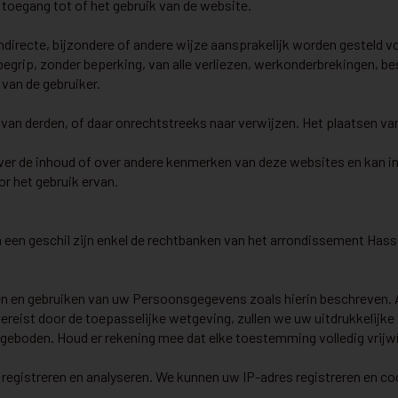
 toegang tot of het gebruik van de website.
ndirecte, bijzondere of andere wijze aansprakelijk worden gesteld vo
inbegrip, zonder beperking, van alle verliezen, werkonderbrekingen,
an de gebruiker.
van derden, of daar onrechtstreeks naar verwijzen. Het plaatsen van
over de inhoud of over andere kenmerken van deze websites en kan i
r het gebruik ervan.
an een geschil zijn enkel de rechtbanken van het arrondissement Has
 en gebruiken van uw Persoonsgegevens zoals hierin beschreven. Als
n vereist door de toepasselijke wetgeving, zullen we uw uitdrukkel
geboden. Houd er rekening mee dat elke toestemming volledig vrijwill
egistreren en analyseren. We kunnen uw IP-adres registreren en co