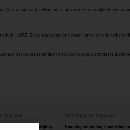
bij de Commissie voor de Bescherming van de Persoonlijke Levenssfee
echt bij JORE. De contactgegevens staan vermeld op de website die 
en zonder dat de bezoeker daarvan op de hoogte wordt gesteld. Het d
n toonzaal
Openingsuren magazijn
sdag, donderdag en vrijdag
Maandag, woensdag, donderdag en 