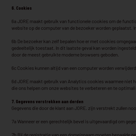
6. Cookies
6a JORE maakt gebruik van functionele cookies om de function
website op de computer van de bezoeker worden geplaatst. In
6b De bezoeker kan zelf bepalen hoe er met cookies omgegaan m
gedeeltelijk toestaat. In dit laatste geval kan worden ingest
door de meest gebruikte moderne browsers geboden.
6c Cookies kunnen altijd van een computer worden verwijderd
6d JORE maakt gebruik van Analytics cookies waarmee niet he
die ons helpen om onze websites te verbeteren en te optimali
7. Gegevens verstrekken aan derden
Gegevens die door de klant aan JORE. zijn verstrekt zullen no
7a Wanneer er een gerechtelijk bevel is uitgevaardigd om gege
7b Bij de registratie van een domeinnaam moeten bepaalde geg