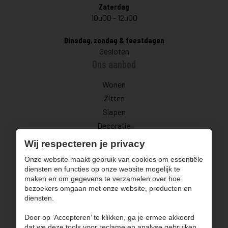
Zaterdag
10u00 - 12u00
Dinsdag, zondag & feestdagen
Gesloten
Ons aanbod
Wonen
Zitten
Slapen
Decoratie
Uitverkoop
Wij respecteren je privacy
Navigatie
Onze website maakt gebruik van cookies om essentiële
diensten en functies op onze website mogelijk te
maken en om gegevens te verzamelen over hoe
Over ons
bezoekers omgaan met onze website, producten en
Blog
diensten.
Inspiratie
Door op ‘Accepteren’ te klikken, ga je ermee akkoord
Contact
dat we deze tools voor reclame en analyse gebruiken