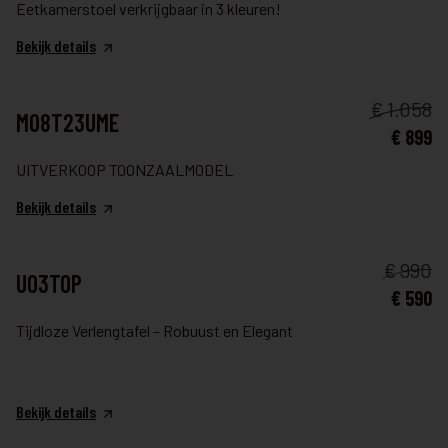
Eetkamerstoel verkrijgbaar in 3 kleuren!
Bekijk details
TAFEL & STOELEN
€ 1.058
M08T23UME
€ 899
UITVERKOOP TOONZAALMODEL
Bekijk details
TAFEL & STOELEN
€ 990
U03TOP
€ 590
Tijdloze Verlengtafel – Robuust en Elegant
Bekijk details