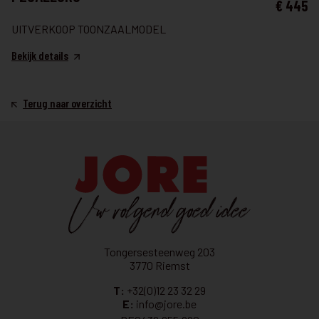
€ 445
UITVERKOOP TOONZAALMODEL
Bekijk details
Terug naar overzicht
Tongersesteenweg 203
3770 Riemst
T:
+32(0)12 23 32 29
E:
info@jore.be