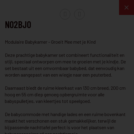
N02BJO
Slaapkamer
Modulaire Babykamer – Groeit Mee met je Kind
Deze prachtige babykamer set combineert functionaliteit en
stijl, speciaal ontworpen om mee te groeien met je kindje. De
SLAAPKAMER
Slaapkamer W05BR
set bestaat uit een omvormbaar babybed, dat eenvoudig kan
worden aangepast van een wiegje naar een peuterbed.
Slaapkamer verkrijgbaar in verschillende combinaties!
Daarnaast biedt de ruime kleerkast van 130 cm breed, 200 cm
Bekijk details
hoog en 55 cm diep genoeg opbergruimte voor alle
babyspulletjes, van kleertjes tot speelgoed.
SLAAPKAMER
Slaapkamer W05LO
De babycommode met handige lades en een ruime bovenkant
Deze slaapkamer is mogelijk in diverse opstellingen en kleuren.
maakt het verschonen een stuk gemakkelijker, terwijl de
bijpassende nachttafel perfect is voor het plaatsen van
Bekijk details
babyaccessoires of een nachtlampje.