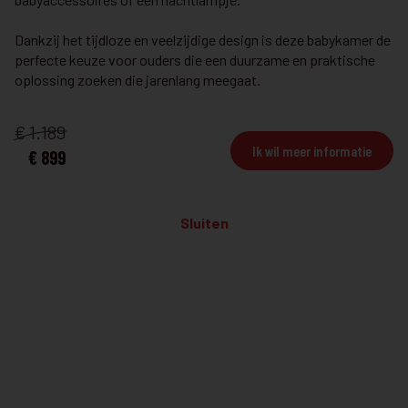
SLAAPKAMER
Hoekslaapkamer W05LU
Dankzij het tijdloze en veelzijdige design is deze babykamer de
perfecte keuze voor ouders die een duurzame en praktische
Slaapkamer verkrijgbaar als hoekopstelling. Diverse kleuren en
oplossing zoeken die jarenlang meegaat.
opties beschikbaar!
Bekijk details
€ 1.189
Ik wil meer informatie
€ 899
SLAAPKAMER
€ 6.530
Slaapkamer M17MA
€ 4.699
Sluiten
UITVERKOOP TOONZAALMODEL
Bekijk details
SLAAPKAMER
Slaapkamer M08YOS
Deze set bevat:
Bed 160cm
2 nachttafels
Kleerkast B212 H212 D61cm