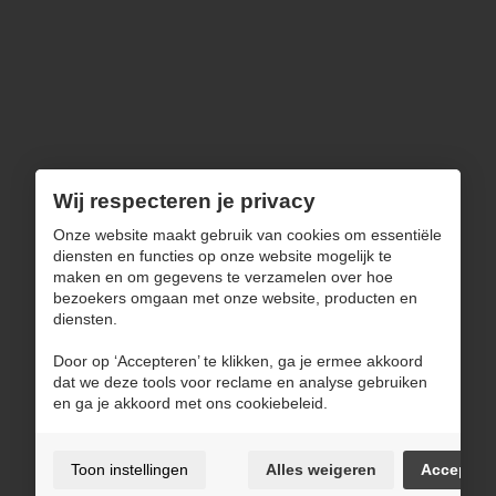
Ons aanbod
Wonen
Zitten
Slapen
Decoratie
Uitverkoop
Wij respecteren je privacy
Navigatie
Onze website maakt gebruik van cookies om essentiële
diensten en functies op onze website mogelijk te
maken en om gegevens te verzamelen over hoe
Over ons
bezoekers omgaan met onze website, producten en
Blog
diensten.
Inspiratie
Door op ‘Accepteren’ te klikken, ga je ermee akkoord
Contact
dat we deze tools voor reclame en analyse gebruiken
en ga je akkoord met ons cookiebeleid.
Gebruiksvoorwaarden & privacybeleid
Toon instellingen
Alles weigeren
Accepter
Cookie policy