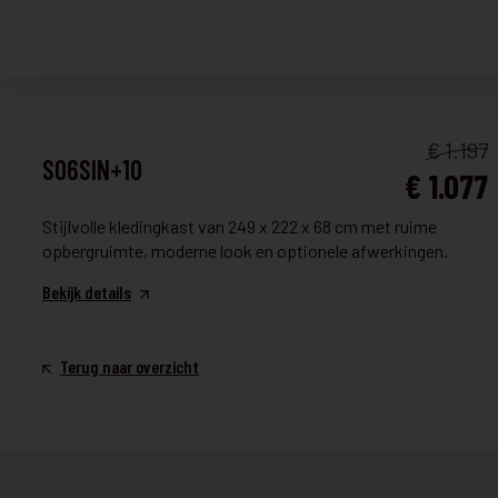
Bekijk details
KLEERKAST EN DRESSING
€ 1.197
S06SIN+10
€ 1.077
Stijlvolle kledingkast van 249 x 222 x 68 cm met ruime
opbergruimte, moderne look en optionele afwerkingen.
Bekijk details
Terug naar overzicht