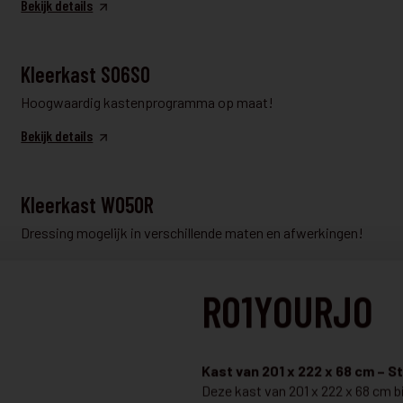
Bekijk details
KLEERKAST EN DRESSING
Kleerkast S06SO
Hoogwaardig kastenprogramma op maat!
Bekijk details
KLEERKAST EN DRESSING
Kleerkast W05OR
Dressing mogelijk in verschillende maten en afwerkingen!
Bekijk details
R01YOURJO
KLEERKAST EN DRESSING
€ 2.214
N03Marc2.0. 01
Kast van 201 x 222 x 68 cm – St
€ 1.699
Deze kast van 201 x 222 x 68 cm bi