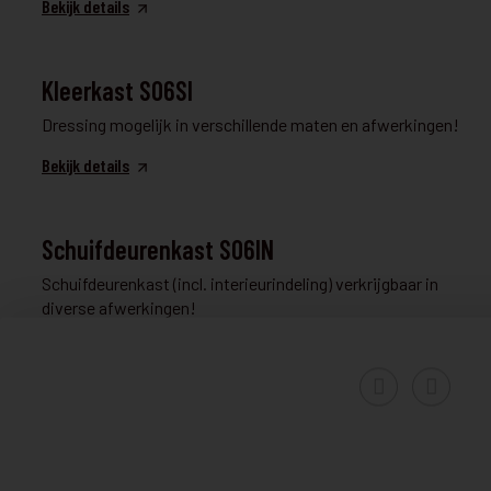
Bekijk details
KLEERKAST EN DRESSING
Kleerkast S06SI
Dressing mogelijk in verschillende maten en afwerkingen!
Bekijk details
KLEERKAST EN DRESSING
Schuifdeurenkast S06IN
Schuifdeurenkast (incl. interieurindeling) verkrijgbaar in
diverse afwerkingen!
Bekijk details
KLEERKAST EN DRESSING
€ 1.980
W05LO1
€ 1.782