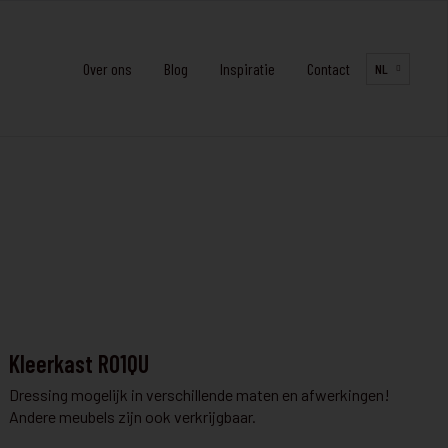
Over ons
Blog
Inspiratie
Contact
NL
KLEERKAST EN DRESSING
Kleerkast R01QU
Dressing mogelijk in verschillende maten en afwerkingen!
Andere meubels zijn ook verkrijgbaar.