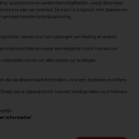
ing, accessoires en andere benodigdheden, voegt deze kast
Met een afmeting van 298 x 222 x 63 cm biedt deze kast een
uimte toe aan uw interieur. De kast is uitgerust met planken en
ruime opbergruimte. Elke sectie is uitgerust met
 en georganiseerde opbergoplossing.
draaideuren en een kledingbaar, wat ideaal is voor het
ophangen van kleding. Het bovenste gedeelte bevat
legplanken, zodat u extra spullen kunt opbergen. Als optie
rgruimte: Ideaal voor het opbergen van kleding en andere
kunt u LED-verlichting toevoegen voor slechts 330 euro,
wat de kast een extra luxe uitstraling geeft.
se interieurstijlen en voegt een elegante touch toe aan uw
 voldoende ruimte om alles netjes op te bergen.
Bekijk details
at de deuren hard dichtvallen, voor een zachtere en stillere
KLEERKAST EN DRESSING
€ 4.999
 Voegt extra opbergruimte toe met handige laden voor kleinere
R01SCAL
€ 3.999
gelijk.
Modulaire hoekkastopstelling met schuifdeuren, draaideuren
er informatie!
en open rek.
Een slimme combinatie van ruimte, stijl en maatwerk.