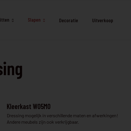
itten
Slapen
Decoratie
Uitverkoop
sing
KLEERKAST EN DRESSING
Kleerkast W05MO
Dressing mogelijk in verschillende maten en afwerkingen!
Andere meubels zijn ook verkrijgbaar.