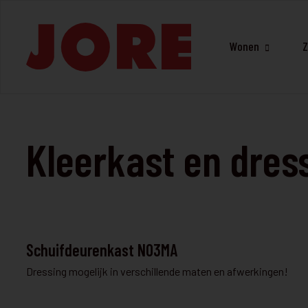
Wonen
Z
Kleerkast en dres
KLEERKAST EN DRESSING
Schuifdeurenkast N03MA
Dressing mogelijk in verschillende maten en afwerkingen!