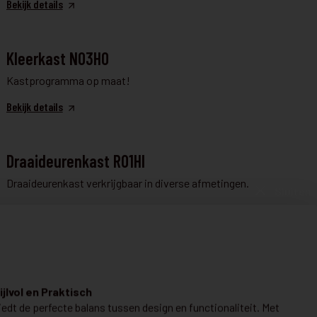
Bekijk details
KLEERKAST EN DRESSING
Kleerkast N03HO
Kastprogramma op maat!
Bekijk details
KLEERKAST EN DRESSING
Draaideurenkast R01HI
Draaideurenkast verkrijgbaar in diverse afmetingen.
Sluiten
Bekijk details
KLEERKAST EN DRESSING
€ 2.421
S06SWIN
ijlvol en Praktisch
€ 1.865
edt de perfecte balans tussen design en functionaliteit. Met