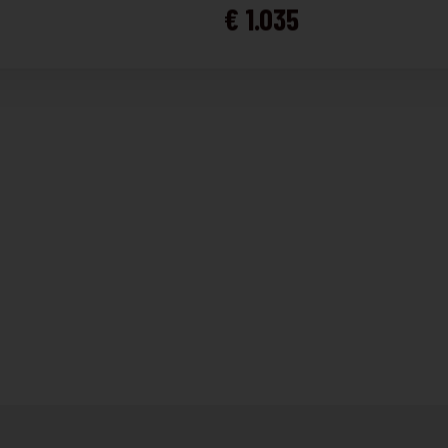
€ 1.035
laden beschikbaar voor meer flexibiliteit en gebruiksgemak.
Bekijk details