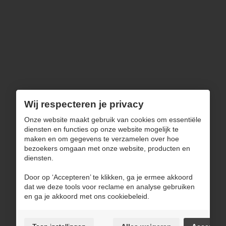
Dinsdag, zondag & feestdagen
Gesloten
Ons aanbod
Wonen
Zitten
Slapen
Decoratie
Uitverkoop
Wij respecteren je privacy
Navigatie
Onze website maakt gebruik van cookies om essentiële
diensten en functies op onze website mogelijk te
maken en om gegevens te verzamelen over hoe
Over ons
bezoekers omgaan met onze website, producten en
Blog
diensten.
Inspiratie
Door op ‘Accepteren’ te klikken, ga je ermee akkoord
Contact
dat we deze tools voor reclame en analyse gebruiken
en ga je akkoord met ons cookiebeleid.
Gebruiksvoorwaarden & privacybeleid