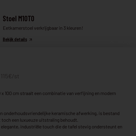
TAFEL & STOELEN
Stoel M10TO
Eetkamerstoel verkrijgbaar in 3 kleuren!
Bekijk details
Sluiten
TAFEL & STOELEN
€ 1.299
L07FOR
€ 1.199
 115€/st
UITVERKOOP TOONZAALMODEL
 x 100 cm straalt een combinatie van verfijning en modern
Bekijk details
 en onderhoudsvriendelijke keramische afwerking, is bestand
et toch een luxueuze uitstraling behoudt.
legante, industriële touch die de tafel stevig ondersteunt en
TAFEL & STOELEN
€ 1.156