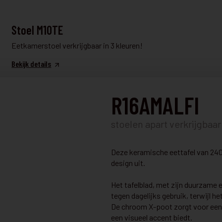
TAFEL & STOELEN
Stoel M10TE
Eetkamerstoel verkrijgbaar in 3 kleuren!
Bekijk details
R16AMALFI
TAFEL & STOELEN
€ 990
U03TOP
€ 590
stoelen apart verkrijgbaar
Tijdloze Verlengtafel – Robuust en Elegant
Deze keramische eettafel van 240
design uit.
Bekijk details
Het tafelblad, met zijn duurzame
tegen dagelijks gebruik, terwijl h
De chroom X-poot zorgt voor een e
TAFEL & STOELEN
€ 2.478
een visueel accent biedt.