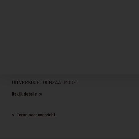
M08T19KM80
€ 499
UITVERKOOP TOONZAALMODEL
Bekijk details
TAFEL & STOELEN
€ 750
P26ABERDEEN
€ 599
UITVERKOOP TOONZAALMODEL
Bekijk details
Terug naar overzicht