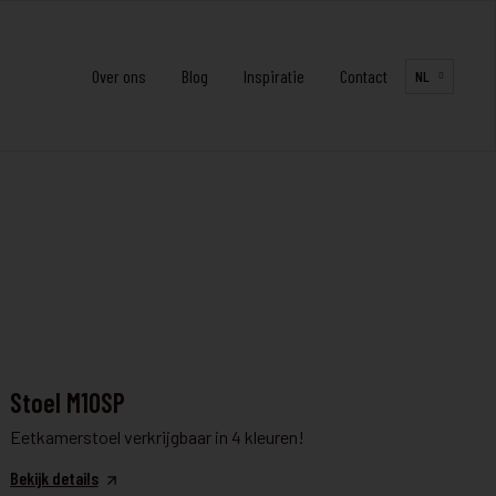
Over ons
Blog
Inspiratie
Contact
NL
TAFEL & STOELEN
Stoel M10SP
Eetkamerstoel verkrijgbaar in 4 kleuren!
Bekijk details