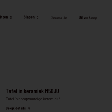
itten
Slapen
Decoratie
Uitverkoop
TAFEL & STOELEN
Tafel in keramiek M50JU
Tafel in hoogwaardige keramiek!
Bekijk details