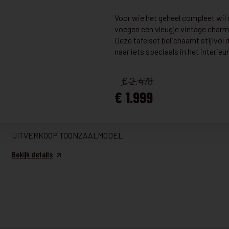
R16AMALFI
€ 1.999
Voor wie het geheel compleet wil m
voegen een vleugje vintage charme
UITVERKOOP TOONZAALMODEL
Deze tafelset belichaamt stijlvol 
naar iets speciaals in het interieur
Bekijk details
€ 2.478
€ 1.999
TAFEL & STOELEN
€ 556
P26ALEGRO
€ 445
UITVERKOOP TOONZAALMODEL
Bekijk details