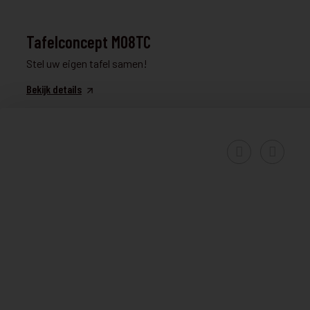
TAFEL & STOELEN
Tafelconcept M08TC
Stel uw eigen tafel samen!
Bekijk details
TAFEL & STOELEN
€ 1.058
M08T23UME
€ 899
UITVERKOOP TOONZAALMODEL
Bekijk details
TAFEL & STOELEN
€ 548