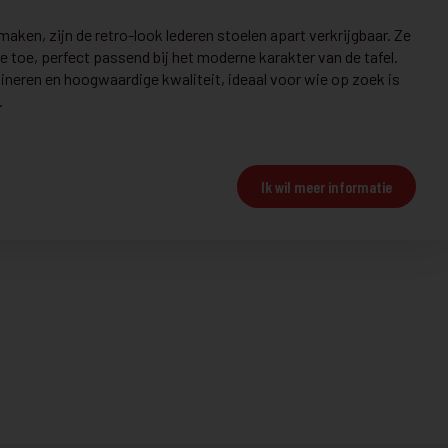
F18ABERDEEN
€ 899
aken, zijn de retro-look lederen stoelen apart verkrijgbaar. Ze
 toe, perfect passend bij het moderne karakter van de tafel.
UITVERKOOP TOONZAALMODEL
dineren en hoogwaardige kwaliteit, ideaal voor wie op zoek is
.
Bekijk details
Ik wil meer informatie