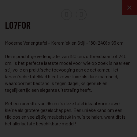
L07FOR
Tafel & stoelen
Moderne Verlengtafel – Keramiek en Stijl - 180 (240) x 95 cm
Deze prachtige verlengtafel van 180 cm, uitbreidbaar tot 240
cm, is het perfecte laatste model voor wie op zoek is naar een
TAFEL & STOELEN
Stoel M10AM
stijlvolle en praktische toevoeging aan de eetkamer. Het
keramische tafelblad biedt zowel luxe als duurzaamheid,
Moderne stoel verkrijgbaar in 3 kleuren.
waardoor het bestand is tegen dagelijks gebruik en
tegelijkertijd een elegante uitstraling heeft.
Bekijk details
Met een breedte van 95 cm is deze tafel ideaal voor zowel
TAFEL & STOELEN
Tafel in keramiek M50JU
kleine als grotere gezelschappen. Een unieke kans om een
tijdloos en veelzijdig meubelstuk in huis te halen, want dit is
Tafel in hoogwaardige keramiek!
het allerlaatste beschikbare model!
Bekijk details