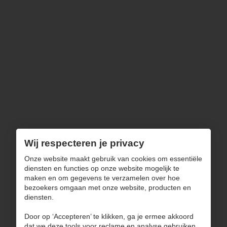
Zaterdag
10u00 - 12u00
Dinsdag, zondag & feestdagen
Gesloten
Ons aanbod
Wonen
Zitten
Slapen
Decoratie
Uitverkoop
Wij respecteren je privacy
Navigatie
Onze website maakt gebruik van cookies om essentiële
diensten en functies op onze website mogelijk te
maken en om gegevens te verzamelen over hoe
Over ons
bezoekers omgaan met onze website, producten en
Blog
diensten.
Inspiratie
Door op ‘Accepteren’ te klikken, ga je ermee akkoord
Contact
dat we deze tools voor reclame en analyse gebruiken