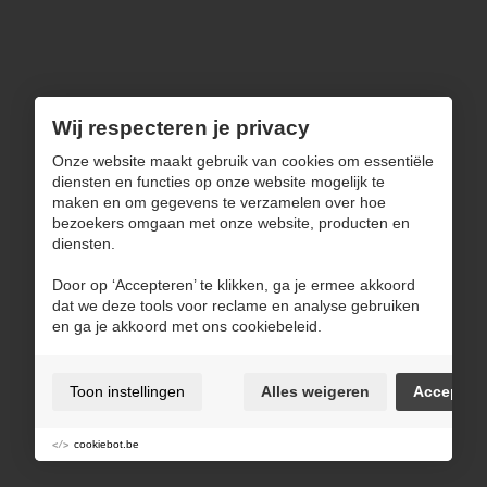
Wonen
Zitten
Slapen
Decoratie
Uitverkoop
Wij respecteren je privacy
Navigatie
Onze website maakt gebruik van cookies om essentiële
diensten en functies op onze website mogelijk te
maken en om gegevens te verzamelen over hoe
Over ons
bezoekers omgaan met onze website, producten en
Blog
diensten.
Inspiratie
Door op ‘Accepteren’ te klikken, ga je ermee akkoord
Contact
dat we deze tools voor reclame en analyse gebruiken
en ga je akkoord met ons cookiebeleid.
Gebruiksvoorwaarden & privacybeleid
Toon instellingen
Alles weigeren
Accepter
Cookie policy
Cookie voorkeuren
cookiebot.be
Login