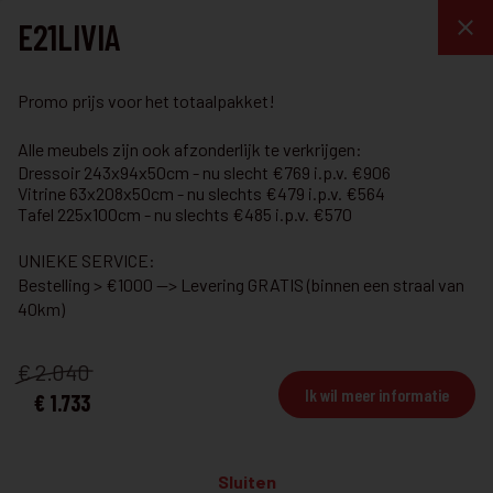
E21LIVIA
Promo prijs voor het totaalpakket!
Eetkamer
Alle meubels zijn ook afzonderlijk te verkrijgen:
Dressoir 243x94x50cm - nu slecht €769 i.p.v. €906
Vitrine 63x208x50cm - nu slechts €479 i.p.v. €564
Tafel 225x100cm - nu slechts €485 i.p.v. €570
EETKAMER
Eetkamer M08AL
UNIEKE SERVICE:
Bestelling > €1000 --> Levering GRATIS (binnen een straal van
Eetkamer beschikbaar in 2 verschillende kleuren!
40km)
€ 2.040
Bekijk details
Ik wil meer informatie
€ 1.733
EETKAMER
€ 4.199
Eetkamer B80AN
€ 2.999
Sluiten