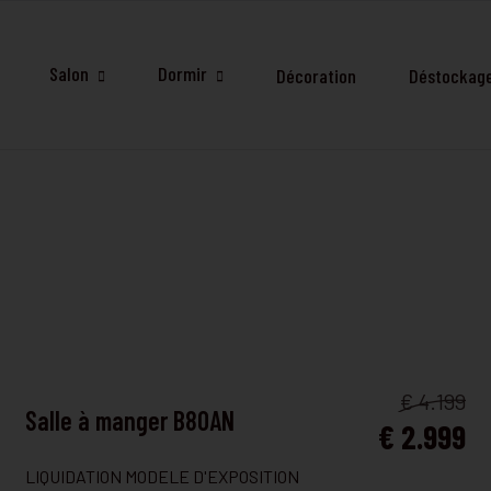
Salon
Dormir
Décoration
Déstockag
SALLE À MANGER
€ 4.199
Salle à manger B80AN
€ 2.999
LIQUIDATION MODELE D'EXPOSITION