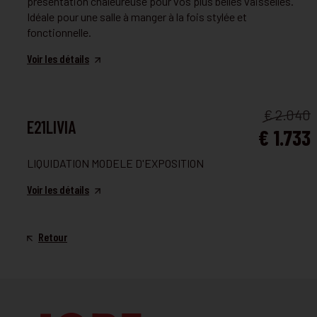
présentation chaleureuse pour vos plus belles vaisselles.
Idéale pour une salle à manger à la fois stylée et
fonctionnelle.
Voir les détails
SALLE À MANGER
€ 2.040
E21LIVIA
€ 1.733
LIQUIDATION MODELE D'EXPOSITION
Voir les détails
Retour