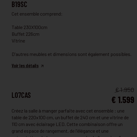
SALLE À MANGER
B19SC
Cet ensemble comprend:
Table 230X100cm
Buffet 226cm
Vitrine
D'autres meubles et dimensions sont également possibles.
Voir les détails
SALLE À MANGER
€ 1.950
L07CAS
€ 1.599
Créez la salle à manger parfaite avec cet ensemble : une
table de 220x100 cm, un buffet de 240 cm et une vitrine de
110 cm avec éclairage LED. Cette combinaison offre un
grand espace de rangement, de l'élégance et une