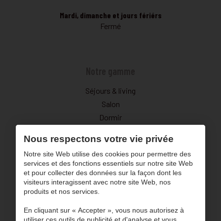
Mardi, dimanche et jours fériérs
Fermé
Notre gamme
Séjours & living
Salon
Dormir
Décoration
Nous respectons votre vie privée
Déstockage
Notre site Web utilise des cookies pour permettre des
Navigation
services et des fonctions essentiels sur notre site Web
et pour collecter des données sur la façon dont les
À propos de nous
visiteurs interagissent avec notre site Web, nos
produits et nos services.
Blog
Inspiration
En cliquant sur « Accepter », vous nous autorisez à
utiliser ces outils de publicité et d'analyse et vous