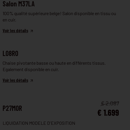
FAUTEUIL ET CANAPÉ
Salon M37LA
100% qualité supérieure belge! Salon disponible en tissu ou
en cuir.
Voir les détails
FAUTEUIL ET CANAPÉ
L08RO
Chaise pivotante basse ou haute en différents tissus.
Egalement disponible en cuir.
Voir les détails
FAUTEUIL ET CANAPÉ
€ 2.087
P27MOR
€ 1.699
LIQUIDATION MODELE D'EXPOSITION