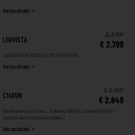
Voir les détails
FAUTEUIL ET CANAPÉ
€ 3.991
L08VISTA
€ 2.799
LIQUIDATION MODELE D'EXPOSITION
Voir les détails
FAUTEUIL ET CANAPÉ
€ 3.850
C14DUN
€ 2.849
De l'espace pour tous : 3 places 198 cm, 2 places 151 cm –
confort dans toutes les tailles !
Voir les détails