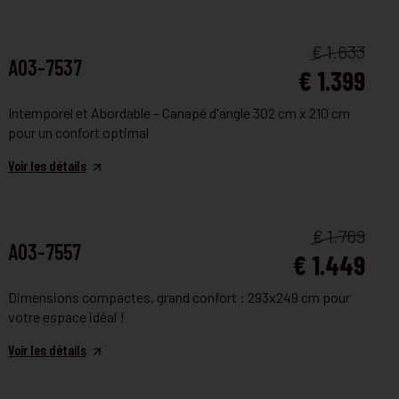
FAUTEUIL ET CANAPÉ
€ 1.633
A03-7537
€ 1.399
Intemporel et Abordable – Canapé d'angle 302 cm x 210 cm
pour un confort optimal
Voir les détails
FAUTEUIL ET CANAPÉ
€ 1.769
A03-7557
€ 1.449
Dimensions compactes, grand confort : 293x249 cm pour
votre espace idéal !
Voir les détails