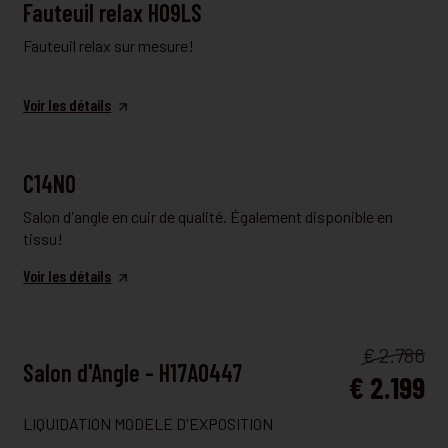
FAUTEUIL RELAX
Fauteuil relax H09LS
Fauteuil relax sur mesure!
Voir les détails
FAUTEUIL ET CANAPÉ
C14NO
Salon d'angle en cuir de qualité. Également disponible en
tissu!
Voir les détails
FAUTEUIL ET CANAPÉ
€ 2.786
Salon d'Angle - H17A0447
€ 2.199
LIQUIDATION MODELE D'EXPOSITION