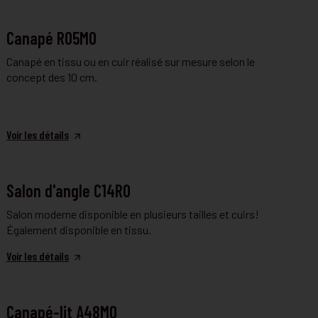
FAUTEUIL ET CANAPÉ
Canapé R05MO
Canapé en tissu ou en cuir réalisé sur mesure selon le
concept des 10 cm.
Voir les détails
FAUTEUIL ET CANAPÉ
Salon d'angle C14RO
Salon moderne disponible en plusieurs tailles et cuirs!
Également disponible en tissu.
Voir les détails
CANAPÉ CONVERTIBLE
Canapé-lit A48MO