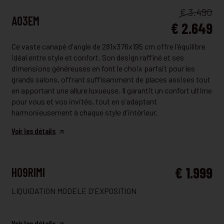
FAUTEUIL ET CANAPÉ
€ 3.490
A03EM
€ 2.649
Ce vaste canapé d'angle de 281x376x195 cm offre l'équilibre
idéal entre style et confort. Son design raffiné et ses
dimensions généreuses en font le choix parfait pour les
grands salons, offrant suffisamment de places assises tout
en apportant une allure luxueuse. Il garantit un confort ultime
pour vous et vos invités, tout en s'adaptant
harmonieusement à chaque style d'intérieur.
Voir les détails
FAUTEUIL ET CANAPÉ
€ 1.999
H09RIMI
LIQUIDATION MODELE D'EXPOSITION
Voir les détails