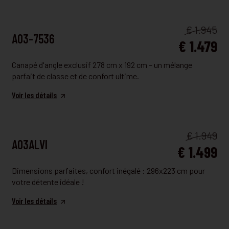
FAUTEUIL ET CANAPÉ
€ 1.945
A03-7536
€ 1.479
Canapé d'angle exclusif 278 cm x 192 cm – un mélange
parfait de classe et de confort ultime.
Voir les détails
FAUTEUIL ET CANAPÉ
€ 1.949
A03ALVI
€ 1.499
Dimensions parfaites, confort inégalé : 296x223 cm pour
votre détente idéale !
Voir les détails