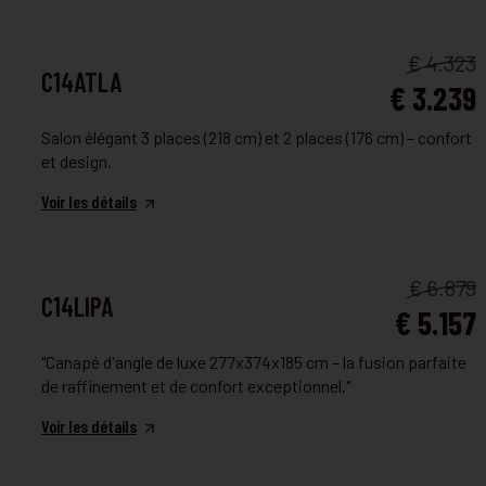
FAUTEUIL ET CANAPÉ
€ 4.323
C14ATLA
€ 3.239
Salon élégant 3 places (218 cm) et 2 places (176 cm) – confort
et design.
Voir les détails
FAUTEUIL ET CANAPÉ
€ 6.879
C14LIPA
€ 5.157
"Canapé d'angle de luxe 277x374x185 cm – la fusion parfaite
de raffinement et de confort exceptionnel."
Voir les détails