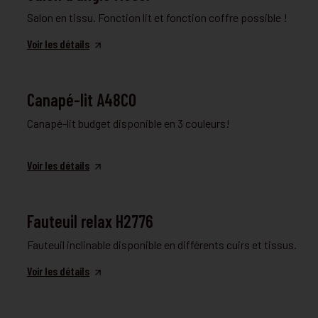
Salon en tissu. Fonction lit et fonction coffre possible !
Voir les détails
CANAPÉ CONVERTIBLE
Canapé-lit A48CO
Canapé-lit budget disponible en 3 couleurs!
Voir les détails
FAUTEUIL RELAX
Fauteuil relax H2776
Fauteuil inclinable disponible en différents cuirs et tissus.
Voir les détails