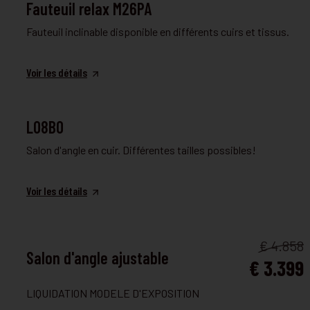
FAUTEUIL RELAX
Fauteuil relax M26PA
Fauteuil inclinable disponible en différents cuirs et tissus.
Voir les détails
FAUTEUIL ET CANAPÉ
L08BO
Salon d'angle en cuir. Différentes tailles possibles!
Voir les détails
CANAPÉ CONVERTIBLE
€ 4.858
Salon d'angle ajustable
€ 3.399
LIQUIDATION MODELE D'EXPOSITION