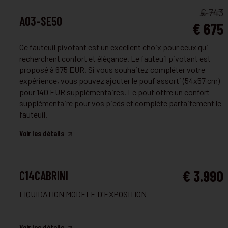
FAUTEUIL ET CANAPÉ
€ 743
A03-SE50
€ 675
Ce fauteuil pivotant est un excellent choix pour ceux qui
recherchent confort et élégance. Le fauteuil pivotant est
proposé à 675 EUR. Si vous souhaitez compléter votre
expérience, vous pouvez ajouter le pouf assorti (54x57 cm)
pour 140 EUR supplémentaires. Le pouf offre un confort
supplémentaire pour vos pieds et complète parfaitement le
fauteuil.
Voir les détails
FAUTEUIL ET CANAPÉ
€ 3.990
C14CABRINI
LIQUIDATION MODELE D'EXPOSITION
Voir les détails