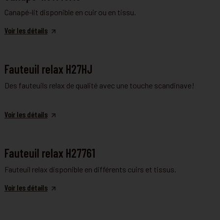
Canapé-lit disponible en cuir ou en tissu.
Voir les détails
FAUTEUIL RELAX
Fauteuil relax H27HJ
Des fauteuils relax de qualité avec une touche scandinave!
Voir les détails
FAUTEUIL RELAX
Fauteuil relax H27761
Fauteuil relax disponible en différents cuirs et tissus.
Voir les détails