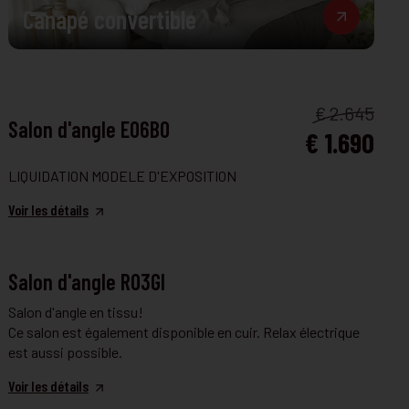
Canapé convertible
FAUTEUIL ET CANAPÉ
€ 2.645
Salon d'angle E06BO
€ 1.690
LIQUIDATION MODELE D'EXPOSITION
Voir les détails
FAUTEUIL ET CANAPÉ
Salon d'angle R03GI
Salon d'angle en tissu!
Ce salon est également disponible en cuir. Relax électrique
est aussi possible.
Voir les détails