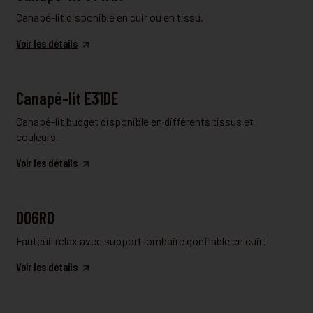
Canapé-lit disponible en cuir ou en tissu.
Voir les détails
CANAPÉ CONVERTIBLE
Canapé-lit E31DE
Canapé-lit budget disponible en différents tissus et
couleurs.
Voir les détails
FAUTEUIL RELAX
D06RO
Fauteuil relax avec support lombaire gonflable en cuir!
Voir les détails