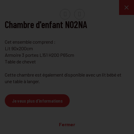
Chambre d'enfant N02NA
Chambre bébé et enfant
Cet ensemble comprend :
Lit 90x200cm
Armoire 3 portes L151 H200 P65cm
Table de chevet
CHAMBRE BÉBÉ ET ENFANT
Chambre bébé N02AR
Cette chambre est également disponible avec un lit bébé et
Cet ensemble comprend:
une table à langer.
Lit bébé convertible
Armoire 3 portes
Je veux plus d'informations
Table à langer
Voir les détails
Fermer
CHAMBRE BÉBÉ ET ENFANT
Chambre d'enfant N02HE