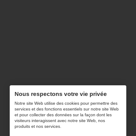
10h00 - 12h00
Mardi, dimanche et jours fériérs
Fermé
Notre gamme
Séjours & living
Salon
Dormir
Décoration
Nous respectons votre vie privée
Déstockage
Notre site Web utilise des cookies pour permettre des
Navigation
services et des fonctions essentiels sur notre site Web
et pour collecter des données sur la façon dont les
À propos de nous
visiteurs interagissent avec notre site Web, nos
produits et nos services.
Blog