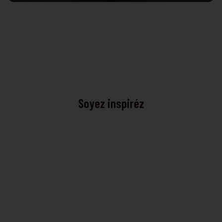
1
2
3
4
5
6
Soyez inspiréz