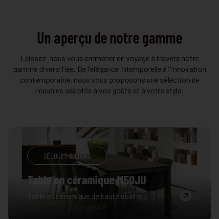
Un aperçu de notre gamme
Laissez-nous vous emmener en voyage à travers notre
gamme diversifiée. De l'élégance intemporelle à l'innovation
contemporaine, nous vous proposons une sélection de
meubles adaptés à vos goûts et à votre style.
SALON
SÉJOURS & LIVING
SÉJOURS & LIVING
DORMIR
DORMIR
SALON
Salon d'angle L08EM
Salle à manger M08AL
Table en céramique M50JU
Boxspring R29DE
Chambre de coin W05LU
Salon M37LA
Salon modulaire, disponible en différentes
Salle à manger disponible en 2 couleurs
Table en céramique de haute qualité !
Composez votre propre boxspring!
Chambre à coucher disponible en tant
tailles, tissus et cuirs !
différentes!
qu'unité d'angle. Diverses couleurs et
options disponibles!