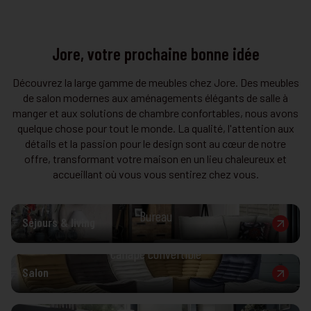
Jore, votre prochaine bonne idée
Découvrez la large gamme de meubles chez Jore. Des meubles
de salon modernes aux aménagements élégants de salle à
manger et aux solutions de chambre confortables, nous avons
Séjours & living
quelque chose pour tout le monde. La qualité, l'attention aux
Table et chaises
détails et la passion pour le design sont au cœur de notre
offre, transformant votre maison en un lieu chaleureux et
Meuble de télévision
accueillant où vous vous sentirez chez vous.
Salon
Salle à manger
Fauteuil et canapé
Bureau
Dormir
Séjours & living
Fauteuil relax
Chambre bébé et enfant
Canapé convertible
Chambre à coucher
Salon
Boxspring